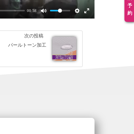
予
00:58
約
次の投稿
パールトーン加工