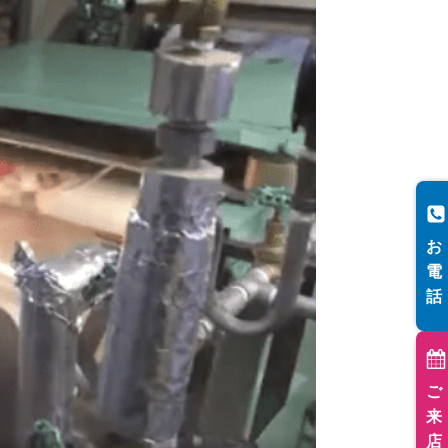
お
電
話
ご
来
店