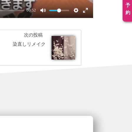
予
00:52
約
次の投稿
染直しリメイク