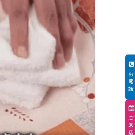
お
電
話
ご
来
店