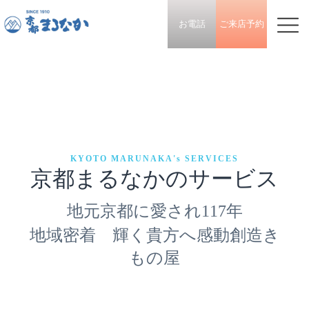
お電話
ご来店予約
KYOTO MARUNAKA's SERVICES
京都まるなかのサービス
地元京都に愛され117年
地域密着 輝く貴方へ感動創造き
もの屋