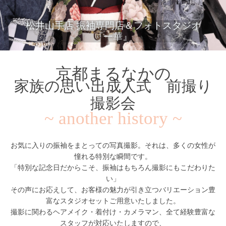
松井山手店 振袖専門店＆フォトスタジオ
『一華』
京都まるなかの
家族の思い出成人式 前撮り
撮影会
~ another history ~
お気に入りの振袖をまとっての写真撮影。それは、多くの女性が
憧れる特別な瞬間です。
「特別な記念日だからこそ、振袖はもちろん撮影にもこだわりた
い」
その声にお応えして、お客様の魅力が引き立つバリエーション豊
富なスタジオセットご用意いたしました。
撮影に関わるヘアメイク・着付け・カメラマン、全て経験豊富な
スタッフが対応いたしますので、