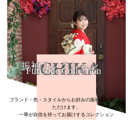
ICHIKA
振袖コレクション
Furisode Collection
ブランド・色・スタイルからお好みの振袖をお探しい
ただけます。
一華が自信を持ってお届けするコレクション