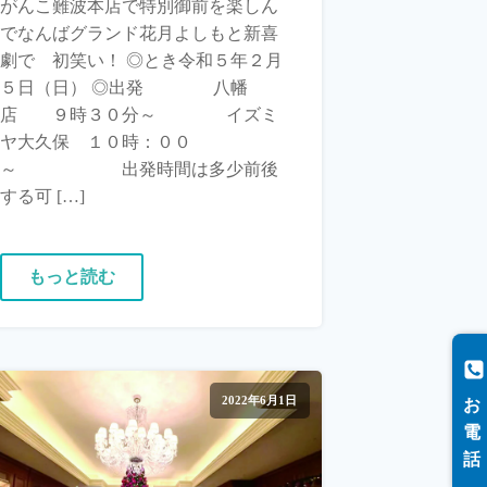
がんこ難波本店で特別御前を楽しん
でなんばグランド花月よしもと新喜
劇で 初笑い！ ◎とき令和５年２月
５日（日） ◎出発 八幡
店 ９時３０分～ イズミ
ヤ大久保 １０時：００
～ 出発時間は多少前後
する可 […]
もっと読む
2022年6月1日
お
電
話