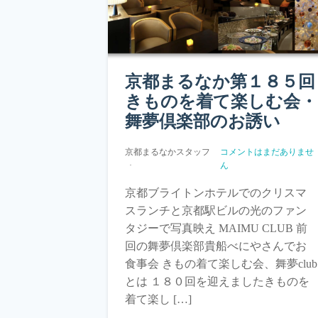
京都まるなか第１８５回
きものを着て楽しむ会・
舞夢倶楽部のお誘い
京都まるなかスタッフ
コメントはまだありませ
ん
京都ブライトンホテルでのクリスマ
スランチと京都駅ビルの光のファン
タジーで写真映え MAIMU CLUB 前
回の舞夢倶楽部貴船べにやさんでお
食事会 きもの着て楽しむ会、舞夢club
とは １８０回を迎えましたきものを
着て楽し […]