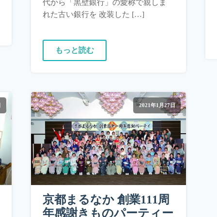
代から「黒壁銀行」の愛称で親しま
れた古い銀行を 改装した […]
もっと読む
日
2021年1月27日
京都まるなか 創業111周
年感謝きものパーティー