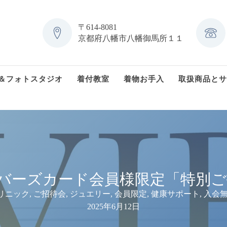
〒614-8081
京都府八幡市八幡御馬所１１
＆フォトスタジオ
着付教室
着物お手入
取扱商品とサ
ンバーズカード会員様限定「特別
リニック
,
ご招待会
,
ジュエリー
,
会員限定
,
健康サポート
,
入会
2025年6月12日