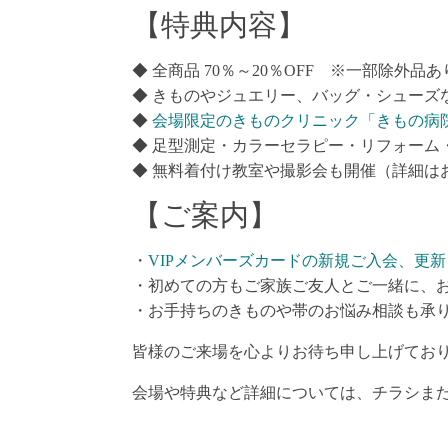
【特典内容】
◆ 全商品 70％～20％OFF ※一部除外品あ
◆ きものやジュエリー、バッグ・シューズ
◆
会場限定のきものクリニック「きもの病
◆ 足型測定・カラーセラピー・リフォーム
◆ 無料着付け教室や撮影会も開催（詳細は
【ご案内】
・
VIPメンバーズカードの新規ご入会、更新
・初めての方もご家族ご友人とご一緒に、
・お手持ちのきものや帯のお悩み相談も承
皆様のご来場を心よりお待ち申し上げてお
会場や特典など詳細については、チラシま