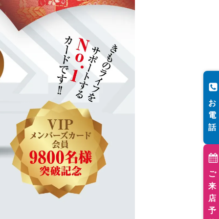
お
電
話
ご
来
店
予