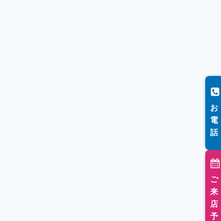
お
電
話
ご
来
店
予