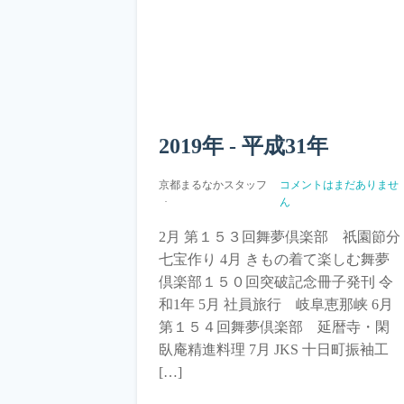
2019年 - 平成31年
京都まるなかスタッフ
コメントはまだありませ
ん
2月 第１５３回舞夢倶楽部 祇園節分
七宝作り 4月 きもの着て楽しむ舞夢
倶楽部１５０回突破記念冊子発刊 令
和1年 5月 社員旅行 岐阜恵那峡 6月
第１５４回舞夢倶楽部 延暦寺・閑
臥庵精進料理 7月 JKS 十日町振袖工
[…]