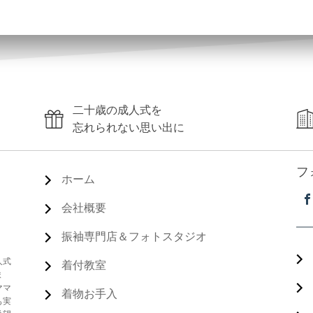
二十歳の成人式を
忘れられない思い出に
フ
ホーム
会社概要
振袖専門店＆フォトスタジオ
人式
着付教室
ま
ママ
着物お手入
も実