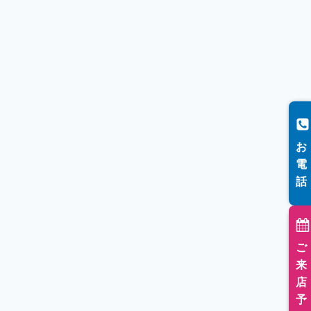
お
電
話
ご
来
店
予