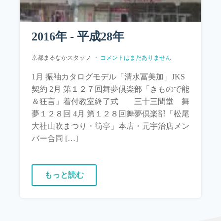
2016年 - 平成28年
京都まるなかスタッフ
コメントはまだありません
1月 振袖カタログモデル「清水冨美加」JKS
契約 2月 第１２７回舞夢倶楽部「きもので能
＆狂言」着付教室終了式 三十三間堂 舞
夢１２８回 4月 第１２８回舞夢倶楽部「松尾
大社山吹まつり・筍亭」本店・元宇治店メン
バー合同 […]
もっと読む