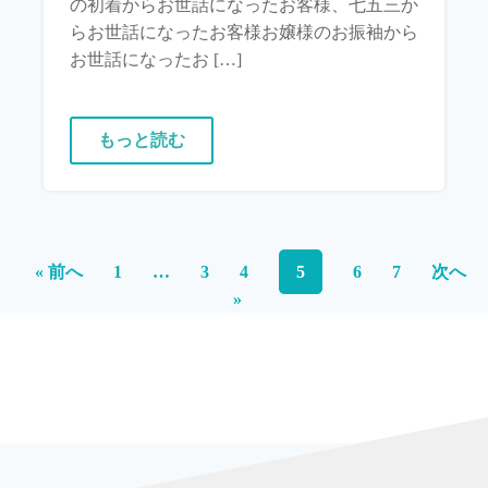
の初着からお世話になったお客様、七五三か
らお世話になったお客様お嬢様のお振袖から
お世話になったお […]
もっと読む
« 前へ
1
…
3
4
5
6
7
次へ
»