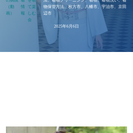
の病院
着
を着
法、着物クリーニング、着物、着物洗い、着
（動
情
て楽
物保管方法、枚方市、八幡市、宇治市、京田
画）
報
しむ
辺市
会
2025年6月6日