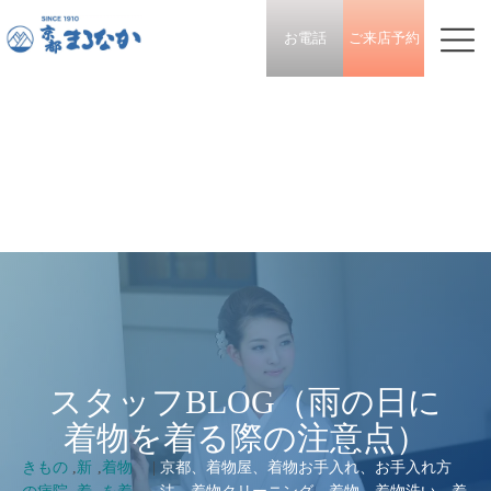
お電話
ご来店予約
スタッフBLOG（雨の日に
着物を着る際の注意点）
きもの
,
新
,
着物
|
京都、着物屋、着物お手入れ、お手入れ方