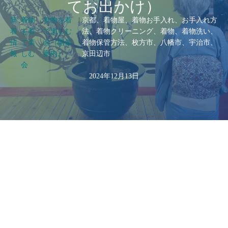
てお出かけ）
新
,
着物
,
着物を着
|
京都、着物屋、着物お手入れ、お手入れ方
着
を着
て楽しむ
法、着物クリーニング、着物、着物洗い、
情
て楽
会（開催
着物保管方法、枚方市、八幡市、宇治市、
報
しむ
案内）
京田辺市
会
2024年12月13日