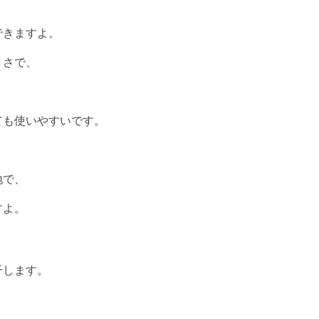
できますよ。
きさで、
ても使いやすいです。
地で、
すよ。
干します。