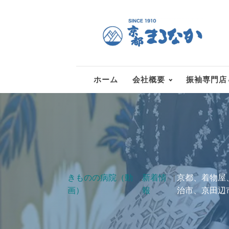
ホーム
会社概要
振袖専門店
きものの病院（動
,
新着情
|
京都、着物屋
画）
報
治市、京田辺