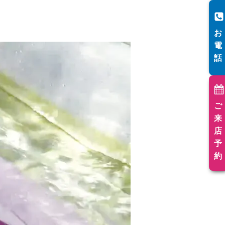
お
電
話
ご
来
店
予
約