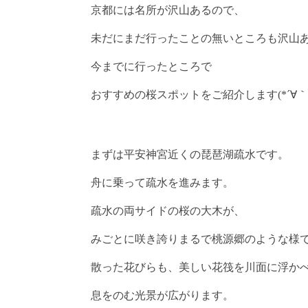
京都には名所が沢山あるので、
未だにまだ行ったことの無いところも沢山
今までに行ったところで
おすすめの桜スポットをご紹介します(*´∀｀*
まずは平安神宮近くの琵琶湖疏水です。
舟に乗って疏水を進みます。
疏水の両サイドの桜の大木が、
みごとに咲き誇りまるで桃源郷のような様
散った花びらも、美しい花筏を川面に浮か
息をのむ光景が広がります。