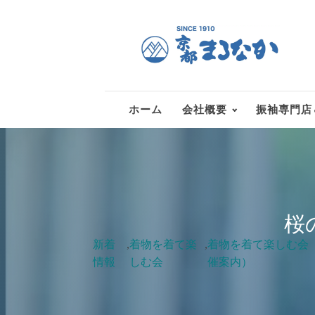
ホーム
会社概要
振袖専門店
桜
新着
,
着物を着て楽
,
着物を着て楽しむ会
情報
しむ会
催案内）