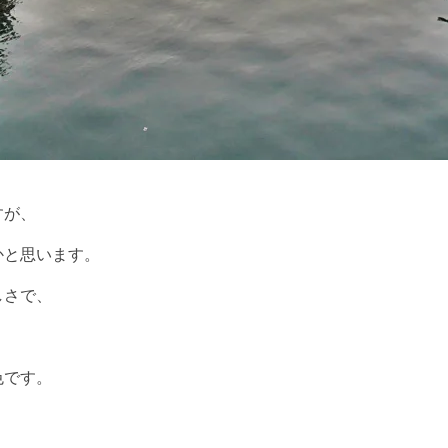
すが、
かと思います。
しさで、
色です。