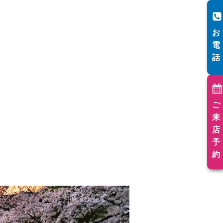
お
電
話
ご
来
店
予
約