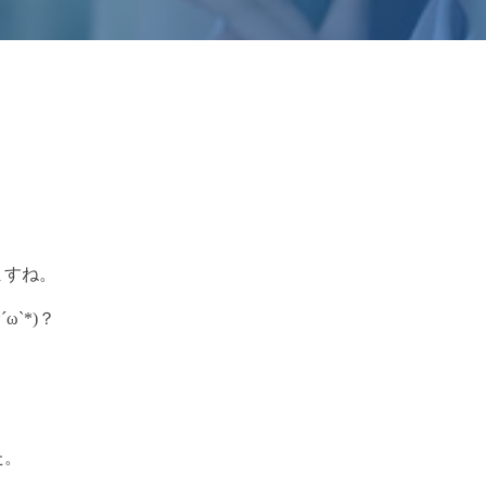
ますね。
`*)？
た。