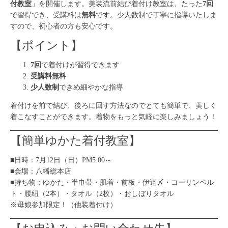
付教室
」を開催します。美装流前結び着付け教室は、たった
7回
で習得でき、受講料は
無料
です。少人数制で丁寧に指導いたしま
すので、初心者の方も安心です。
【ポイント】
7回
で着付けが習得できます
受講料無料
少人数制
できめ細やかな指導
着付けを前で結び、後ろに回す方法なのでとても簡単で、美しく
着こなすことができます。着物をもっと気軽に楽しみましょう！
【簡単ゆかた着付教室】
■日時：7月12日（日）PM5:00～
■会場：八幡総本店
■持ち物：ゆかた・半巾帯・肌着・前板・伊達〆・コーリンベル
ト・腰紐（2本）・タオル（2枚）・おしぼりタオル
※母娘参加限定！（他装着付け）