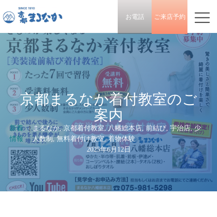
お電話
ご来店予約
京都まるなか着付教室のご
案内
新着
|
まるなか
,
京都着付教室
,
八幡総本店
,
前結び
,
宇治店
,
少
情報
人数制
,
無料着付け教室
,
着物体験
2025年6月12日