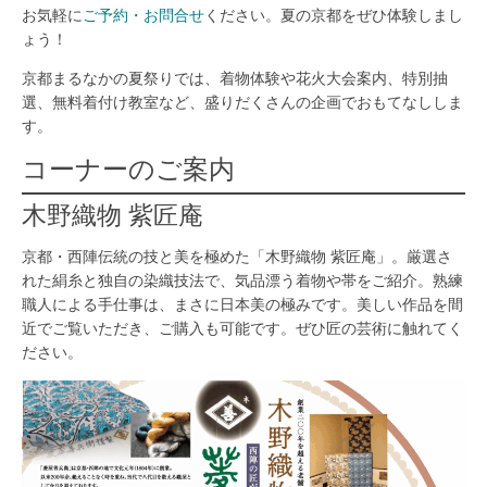
お気軽に
ご予約・お問合せ
ください。夏の京都をぜひ体験しまし
ょう！
京都まるなかの夏祭りでは、着物体験や花火大会案内、特別抽
選、無料着付け教室など、盛りだくさんの企画でおもてなししま
す。
コーナーのご案内
木野織物 紫匠庵
京都・西陣伝統の技と美を極めた「木野織物 紫匠庵」。厳選さ
れた絹糸と独自の染織技法で、気品漂う着物や帯をご紹介。熟練
職人による手仕事は、まさに日本美の極みです。美しい作品を間
近でご覧いただき、ご購入も可能です。ぜひ匠の芸術に触れてく
ださい。