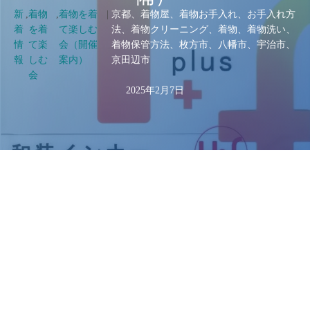
新
,
着物
,
着物を着
|
京都、着物屋、着物お手入れ、お手入れ方
着
を着
て楽しむ
法、着物クリーニング、着物、着物洗い、
情
て楽
会（開催
着物保管方法、枚方市、八幡市、宇治市、
報
しむ
案内）
京田辺市
会
2025年2月7日