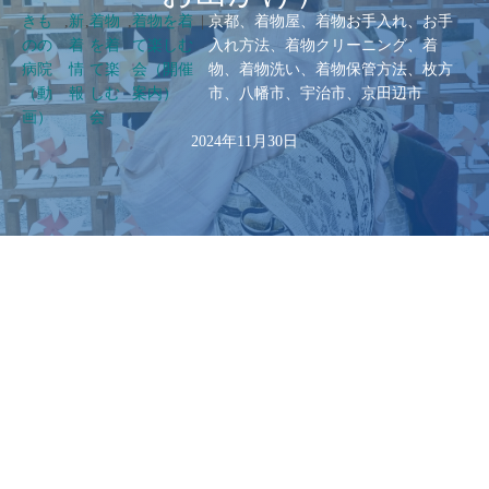
きも
,
新
,
着物
,
着物を着
|
京都、着物屋、着物お手入れ、お手
のの
着
を着
て楽しむ
入れ方法、着物クリーニング、着
病院
情
て楽
会（開催
物、着物洗い、着物保管方法、枚方
（動
報
しむ
案内）
市、八幡市、宇治市、京田辺市
画）
会
2024年11月30日