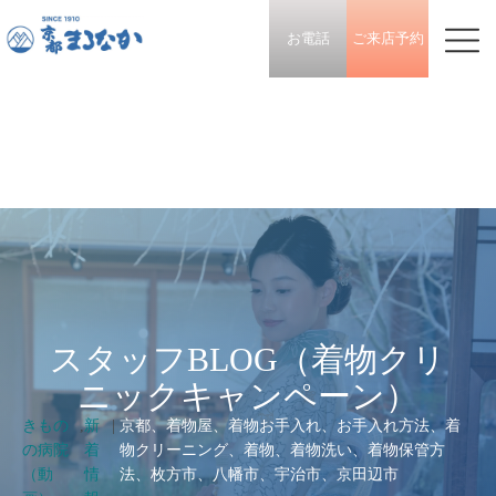
お電話
ご来店予約
スタッフBLOG（着物クリ
ニックキャンペーン）
きもの
,
新
|
京都、着物屋、着物お手入れ、お手入れ方法、着
の病院
着
物クリーニング、着物、着物洗い、着物保管方
（動
情
法、枚方市、八幡市、宇治市、京田辺市