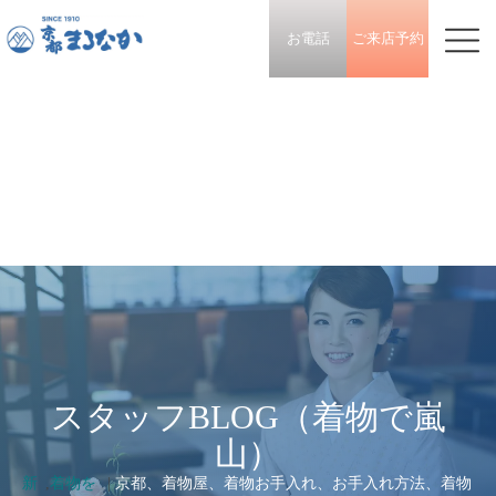
お電話
ご来店予約
スタッフBLOG（着物で嵐
山）
新
,
着物を
|
京都、着物屋、着物お手入れ、お手入れ方法、着物