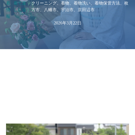
着
着て楽
クリーニング、着物、着物洗い、着物保管方法、枚
情
しむ会
方市、八幡市、宇治市、京田辺市
報
2026年3月22日