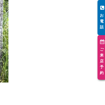
お
電
話
ご
来
店
予
約