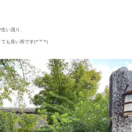
が生い茂り、
良い所です(*´꒳`*)