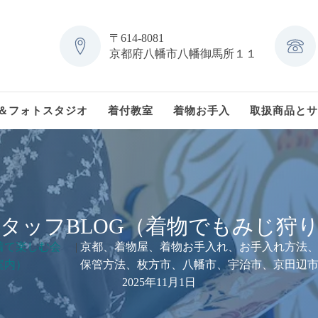
〒614-8081
京都府八幡市八幡御馬所１１
＆フォトスタジオ
着付教室
着物お手入
取扱商品とサ
タッフBLOG（着物でもみじ狩
着て楽しむ会
|
京都、着物屋、着物お手入れ、お手入れ方法
案内）
保管方法、枚方市、八幡市、宇治市、京田辺
2025年11月1日