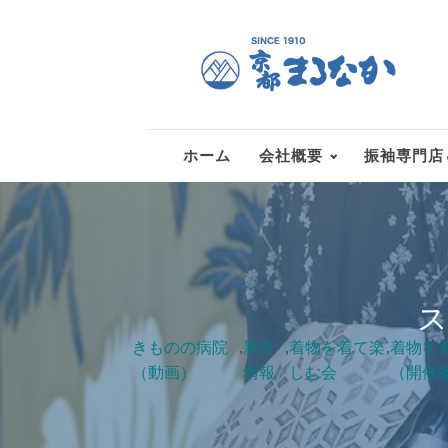
ホーム
会社概要
振袖専門店
ス
きものの病院
,
新着
,
着物を着て楽
,
着物を
（動画）
情報
しむ会
（開催