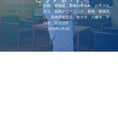
きもの
,
新
,
着物を着
|
京都、着物屋、着物お手入れ、お手入れ
の病院
着
て楽しむ
方法、着物クリーニング、着物、着物洗
（動
情
会（開催
い、着物保管方法、枚方市、八幡市、宇
画）
報
案内）
治市、京田辺市
2024年6月9日