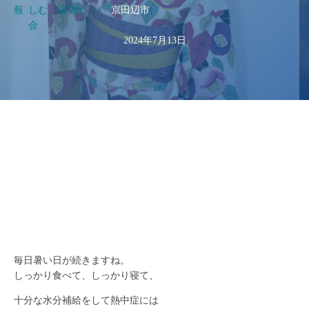
報
しむ
案内）
京田辺市
会
2024年7月13日
毎日暑い日が続きますね。
しっかり食べて、しっかり寝て、
十分な水分補給をして熱中症には