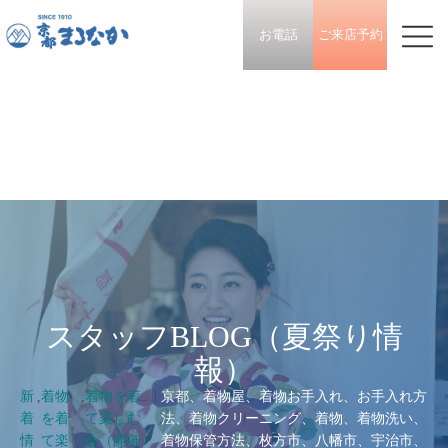
お電話
ご来店予約
スタッフBLOG（夏祭り情
報）
新
,
着物
,
着物を着
|
京都、着物屋、着物お手入れ、お手入れ方
着
を着
て楽しむ
法、着物クリーニング、着物、着物洗い、
情
て楽
会（開催
着物保管方法、枚方市、八幡市、宇治市、