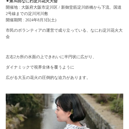
⚫︎第36回なにわ淀川花火大会
開催地 : 大阪府大阪市淀川区 / 新御堂筋淀川鉄橋から下流、国道
2号線までの淀川河川敷
開催期間 : 2024年8月3日(土)
市民のボランティアの運営で成り立っている、なにわ淀川花火大
会
左右2カ所の水面の上できれいに半円状に広がり、
ダイナミックで視界全体を覆うように
広がる大玉の花火の圧倒的な迫力があります。