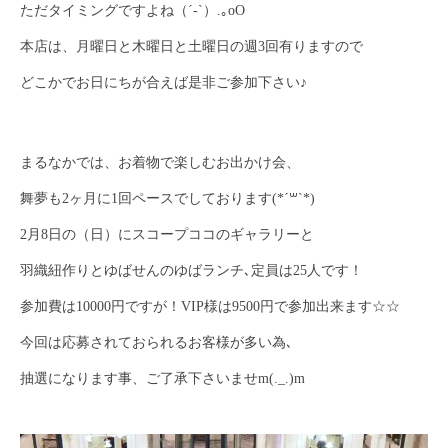
ただタイミングですよね（´-`）.｡oO
本店は、月曜日と木曜日と土曜日の週3回有りますので
どこかでお日にちが合えば是非ご参加下さい♪
まるなかでは、お着物で楽しむお出かけ会、
舞夢も2ヶ月に1回ペースでしております(*´꒳`*)
2月8日の（日）にスコープココのギャラリーと
羽織紐作りとゆばせんのゆばランチ､定員は25人です！
参加費は10000円ですが！VIP様は9500円で参加出来ます☆☆
今回は応募されておられるお客様が多い為､
抽選になります事、ご了承下さいませm(._.)m