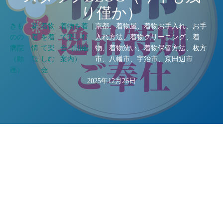
り僅か）
きも
,
新
,
着物
,
着物を着
|
京都、着物屋、着物お手入れ、お手
のの
着
を着
て楽しむ
入れ方法、着物クリーニング、着
病院
情
て楽
会（開催
物、着物洗い、着物保管方法、枚方
（動
報
しむ
案内）
市、八幡市、宇治市、京田辺市
画）
会
2025年12月26日