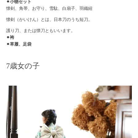
⚫︎小物セット
懐剣、角帯、お守り、雪駄、白扇子、羽織紐
懐剣（かいけん）とは、日本刀のうち短刀。
護り刀、または懐刀ともいいます。
⚫︎袴
⚫︎草履、足袋
7歳女の子