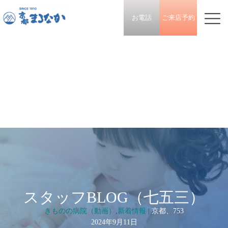
お電話
ご来店予約
スタッフBLOG（七五三）
きものの病院（動画）
,
新着情報
|
京都、753
2024年9月11日