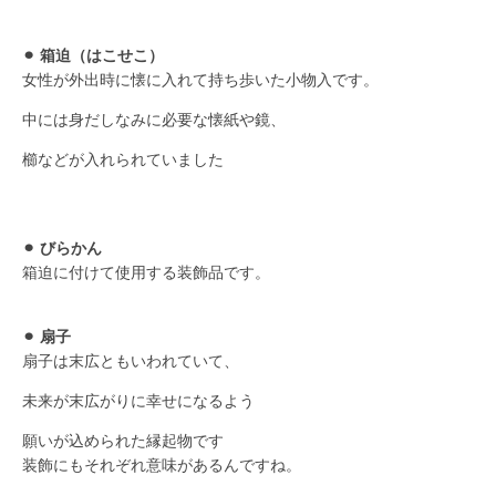
⚫︎ 箱迫（はこせこ）
女性が外出時に懐に入れて持ち歩いた小物入です。
中には身だしなみに必要な懐紙や鏡、
櫛などが入れられていました
⚫︎ びらかん
箱迫に付けて使用する装飾品です。
⚫︎ 扇子
扇子は末広ともいわれていて、
未来が末広がりに幸せになるよう
願いが込められた縁起物です
装飾にもそれぞれ意味があるんですね。