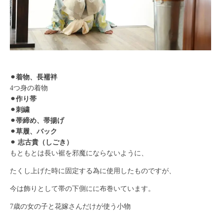
⚫︎着物、長襦袢
4つ身の着物
⚫︎作り帯
⚫︎刺繍
⚫︎帯締め、帯揚げ
⚫︎草履、バック
⚫︎ 志古貴（しごき）
もともとは長い裾を邪魔にならないように、
たくし上げた時に固定する為に使用したものですが、
今は飾りとして帯の下側にに布巻いています。
7歳の女の子と花嫁さんだけが使う小物