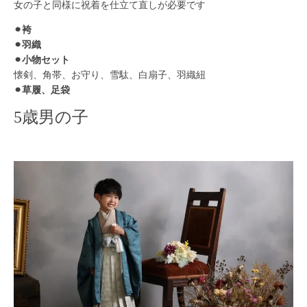
女の子と同様に祝着を仕立て直しが必要です
⚫︎袴
⚫︎羽織
⚫︎小物セット
懐剣、角帯、お守り、雪駄、白扇子、羽織紐
⚫︎草履、足袋
5歳男の子