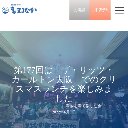
お電話
ご来店予約
第177回は「ザ・リッツ・
カールトン大阪」でのクリ
スマスランチを楽しみま
した
着物を着て楽しむ会
|
着物を着て楽しむ会
2022年6月1日