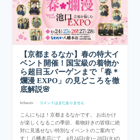
【京都まるなか】春の特大イ
ベント開催！国宝級の着物か
ら超目玉バーゲンまで「春＊
爛漫 EXPO」の見どころを徹
底解説🌸
hvhasotv
コメントはまだありません
こんにちは！京都まるなかです。 お出かけ
が楽しくなるこの季節、着物好きの皆様に絶
対に見逃せない特別なイベントのご案内で
す！ 八幡本店にて、4月24日(金)～28日(火)の