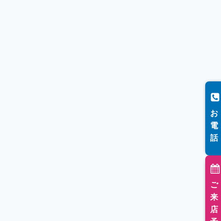
お
電
話
ご
来
店